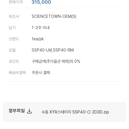
315,000
판매가격
제조사
SCIENCETOWN-OEM(S)
납기
1~2주 이내
브랜드
1ea/pk
모델
SSP40-LM,SSP40-RM
포인트
구매금액(추가옵션 제외)의 0%
배송비결제
주문시 결제
file_download
첨부파일
수동 XYR스테이지 SSP40-□ 2D3D.zip