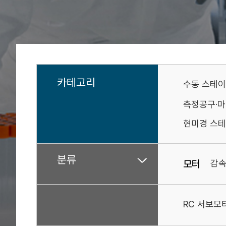
카테고리
수동 스테
측정공구·
현미경 스테
분류
모터
감
RC 서보모