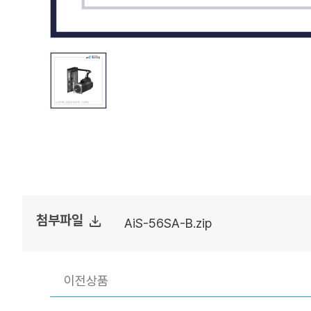
file_download
첨부파일
AiS-56SA-B.zip
이전상품