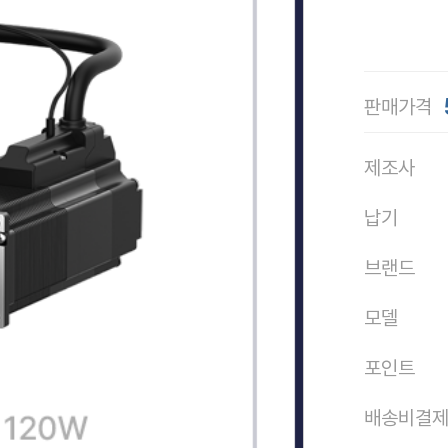
판매가격
제조사
납기
브랜드
모델
포인트
배송비결