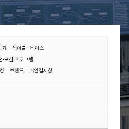
기기
테이블 · 베이스
전·모션 프로그램
경
브랜드
개인결제창