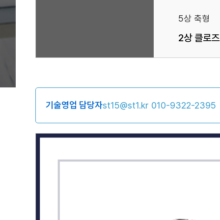
5상 축형
2상 클로
기술영업 담당자
st15@st1.kr
010-9322-2395