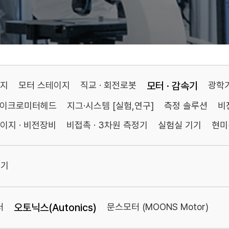
이지
모터 스테이지
직교 · 회전로봇
모터 · 감속기
광학
마이크로미터헤드
지그·시스템 [실험,연구]
측정 솔루션
비
이지 · 비전장비
비접촉 · 3차원 측정기
실험실 기기
현미
속기
터
오토닉스(Autonics)
문스모터 (MOONS Motor)