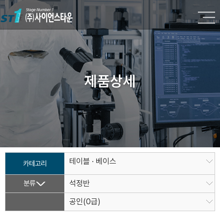
제품상세
테이블 · 베이스
카테고리
분류
석정반
공인(0급)