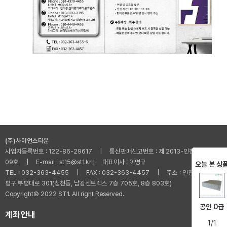
(주)사이언스타운
사업자등록번호 : 122-86-29617 | 통신판매신고번호 : 제 2013-인천부평-001
09호 | E-mail : st15@st1.kr | 대표이사 : 이명규
오늘 본 상
TEL : 032-363-4455 | FAX : 032-363-4457 | 주소 : 인천광역시 부
평구 부평대로 301(청천동, 남광센트렉스 7층 705호, 8층 803호)
Copyright© 2022 ST1. All right Reserved.
공인 0급
계좌안내
1/1