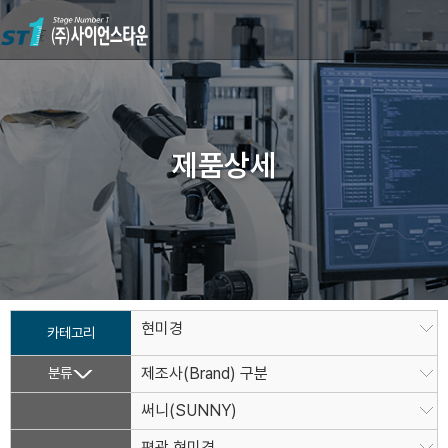
제품상세
현미경
카테고리
분류
제조사(Brand) 구분
써니(SUNNY)
편광 현미경