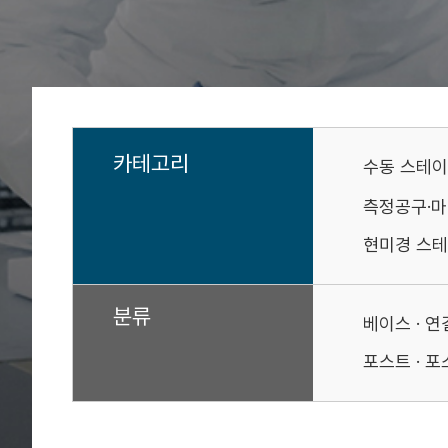
카테고리
수동 스테
측정공구·
현미경 스테
분류
베이스 · 
포스트 · 