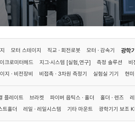
이지
모터 스테이지
직교 · 회전로봇
모터 · 감속기
광학
마이크로미터헤드
지그·시스템 [실험,연구]
측정 솔루션
비
이지 · 비전장비
비접촉 · 3차원 측정기
실험실 기기
현미
연결 플레이트
브라켓
파이버 옵틱스 · 홀더
홀더 · 렌즈
레
포스트홀더
레일 · 레일시스템
기타 마운트
광학기기 보조 Ki