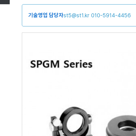
기술영업 담당자
st5@st1.kr
010-5914-4456