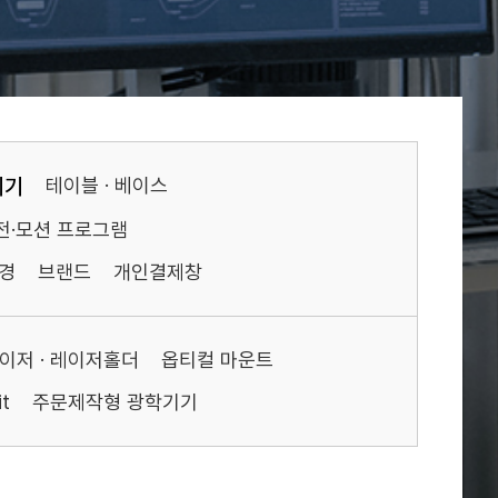
기기
테이블 · 베이스
전·모션 프로그램
경
브랜드
개인결제창
이저 · 레이저홀더
옵티컬 마운트
t
주문제작형 광학기기