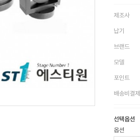
제조사
납기
브랜드
모델
포인트
배송비결
선택옵션
옵션