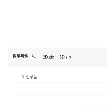
file_download
첨부파일
2D.zip
3D.zip
이전상품