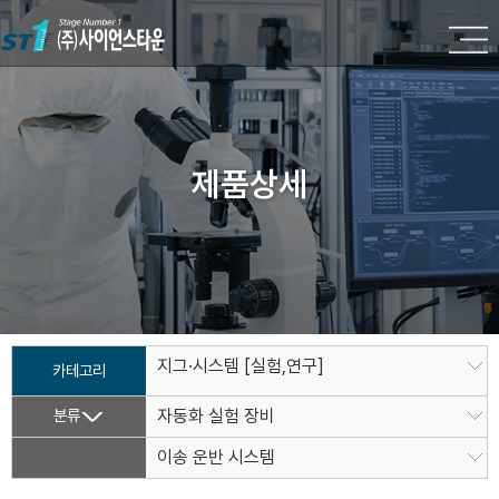
제품상세
지그·시스템 [실험,연구]
카테고리
분류
자동화 실험 장비
이송 운반 시스템