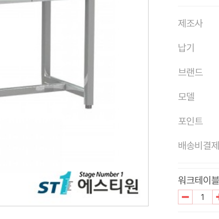
제조사
납기
브랜드
모델
포인트
배송비결
워크테이블