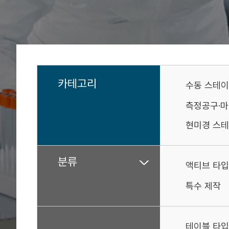
카테고리
수동 스테
측정공구·
현미경 스테
분류
액티브 타입
특수 제작
테이블 타입