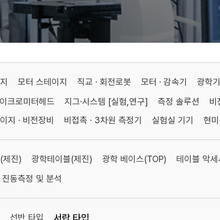
이지
모터 스테이지
직교 · 회전로봇
모터 · 감속기
광학
마이크로미터헤드
지그·시스템 [실험,연구]
측정 솔루션
비
이지 · 비전장비
비접촉 · 3차원 측정기
실험실 기기
현미
(제진)
광학테이블(제진)
광학 베이스(TOP)
테이블 악세
진동측정 및 분석
선반 타입
서랍 타입