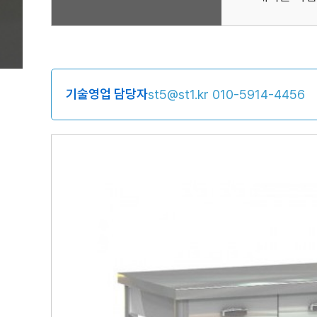
기술영업 담당자
st5@st1.kr
010-5914-4456