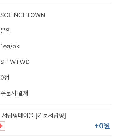
SCIENCETOWN
문의
1ea/pk
ST-WTWD
0점
제
주문시 결제
 서랍형테이블 [가로서랍형]
+0원