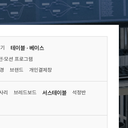
기기
테이블 · 베이스
전·모션 프로그램
경
브랜드
개인결제창
사리
브레드보드
서스테이블
석정반