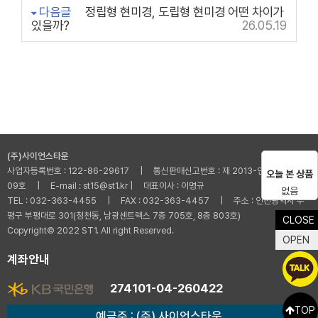
다음글
정립형 현미경, 도립형 현미경 어떤 차이가
있을까?
26.05.19
(주)사이언스타운
사업자등록번호 : 122-86-29617 | 통신판매신고번호 : 제 2013-인천부평-001
오늘 본 상품
09호 | E-mail : st15@st1.kr | 대표이사 : 이명규
없음
TEL : 032-363-4455 | FAX : 032-363-4457 | 주소 : 인천광역시 부
평구 부평대로 301(청천동, 남광센트렉스 7층 705호, 8층 803호)
CLOSE
Copyright© 2022 ST1. All right Reserved.
OPEN
계좌안내
274101-04-260422
TOP
예금주 : (주) 사이언스타운