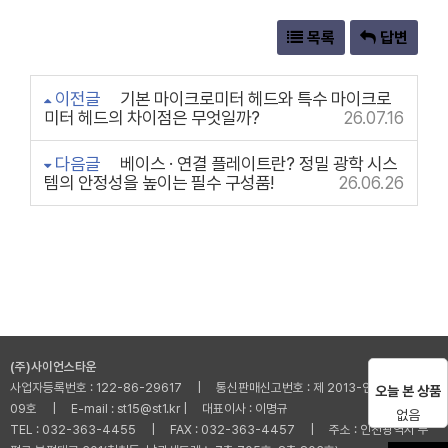
목록
답변
이전글
기본 마이크로미터 헤드와 특수 마이크로
미터 헤드의 차이점은 무엇일까?
26.07.16
다음글
베이스 · 연결 플레이트란? 정밀 광학 시스
템의 안정성을 높이는 필수 구성품!
26.06.26
(주)사이언스타운
사업자등록번호 : 122-86-29617 | 통신판매신고번호 : 제 2013-인천부평-001
오늘 본 상품
09호 | E-mail : st15@st1.kr | 대표이사 : 이명규
없음
TEL : 032-363-4455 | FAX : 032-363-4457 | 주소 : 인천광역시 부