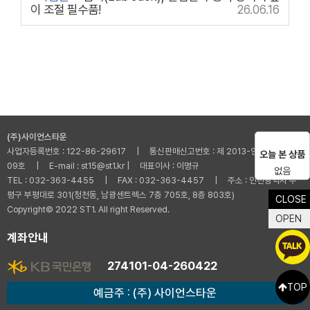
이 조절 필수품!
26.06.16
(주)사이언스타운
사업자등록번호 : 122-86-29617 | 통신판매신고번호 : 제 2013-인천부평-001
오늘 본 상품
09호 | E-mail : st15@st1.kr | 대표이사 : 이명규
없음
TEL : 032-363-4455 | FAX : 032-363-4457 | 주소 : 인천광역시 부
평구 부평대로 301(청천동, 남광센트렉스 7층 705호, 8층 803호)
CLOSE
Copyright© 2022 ST1. All right Reserved.
OPEN
계좌안내
274101-04-260422
TOP
예금주 : (주) 사이언스타운