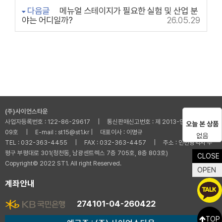
다음글
메뉴얼 스테이지가 필요한 실험 및 산업 분
야는 어디일까?
26.05.29
(주)사이언스타운
사업자등록번호 : 122-86-29617 | 통신판매신고번호 : 제 2013-인천부평-001
오늘 본 상품
09호 | E-mail : st15@st1.kr | 대표이사 : 이명규
없음
TEL : 032-363-4455 | FAX : 032-363-4457 | 주소 : 인천광역시 부
평구 부평대로 301(청천동, 남광센트렉스 7층 705호, 8층 803호)
CLOSE
Copyright© 2022 ST1. All right Reserved.
OPEN
계좌안내
274101-04-260422
TOP