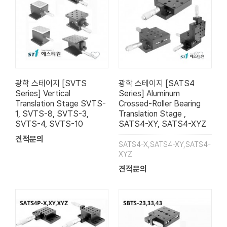
광학 스테이지 [SVTS
광학 스테이지 [SATS4
Series] Vertical
Series] Aluminum
Translation Stage SVTS-
Crossed-Roller Bearing
1, SVTS-8, SVTS-3,
Translation Stage ,
SVTS-4, SVTS-10
SATS4-XY, SATS4-XYZ
견적문의
SATS4-X,SATS4-XY,SATS4-
XYZ
견적문의