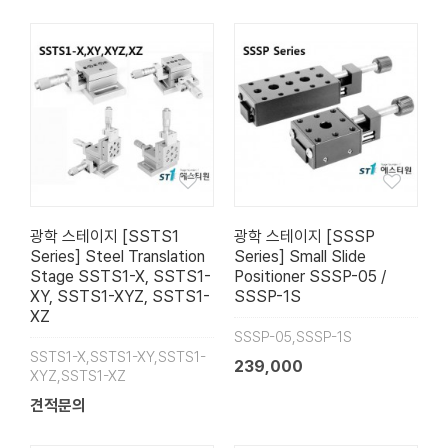
광학 스테이지 [SSTS1
광학 스테이지 [SSSP
Series] Steel Translation
Series] Small Slide
Stage SSTS1-X, SSTS1-
Positioner SSSP-05 /
XY, SSTS1-XYZ, SSTS1-
SSSP-1S
XZ
SSSP-05,SSSP-1S
SSTS1-X,SSTS1-XY,SSTS1-
239,000
XYZ,SSTS1-XZ
견적문의