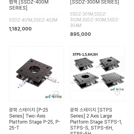
랩잭 [SSDZ-400M
[SSDZ-300M SERIES]
SERIES]
SSDZ-301M,SSDZ-
302M,SSDZ-303M,SSDZ-
SSDZ-401M,SSDZ-402M
304M
1,182,000
895,000
광학 스테이지 [P-25
광학 스테이지 [STPS
Series] Two-Axis
Series] 2 Axis Large
Platform Stage P-25, P-
Platform Stage STPS-1,
25-T
STPS-S, STPS-6H,
STPS-5H