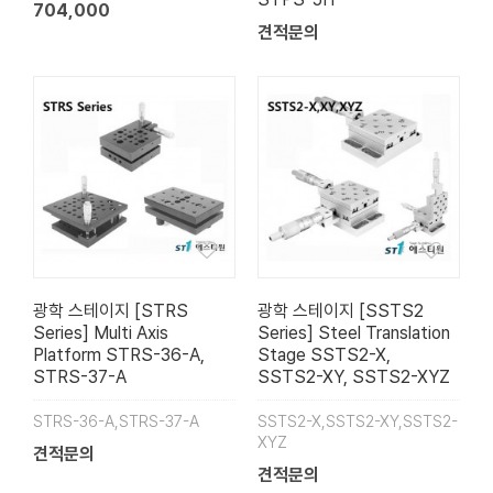
704,000
견적문의
광학 스테이지 [STRS
광학 스테이지 [SSTS2
Series] Multi Axis
Series] Steel Translation
Platform STRS-36-A,
Stage SSTS2-X,
STRS-37-A
SSTS2-XY, SSTS2-XYZ
STRS-36-A,STRS-37-A
SSTS2-X,SSTS2-XY,SSTS2-
XYZ
견적문의
견적문의