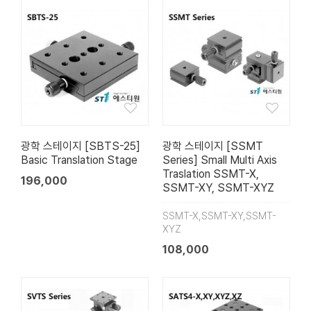
광학 스테이지 [SBTS-25]
광학 스테이지 [SSMT
Basic Translation Stage
Series] Small Multi Axis
Traslation SSMT-X,
196,000
SSMT-XY, SSMT-XYZ
SSMT-X,SSMT-XY,SSMT-
XYZ
108,000