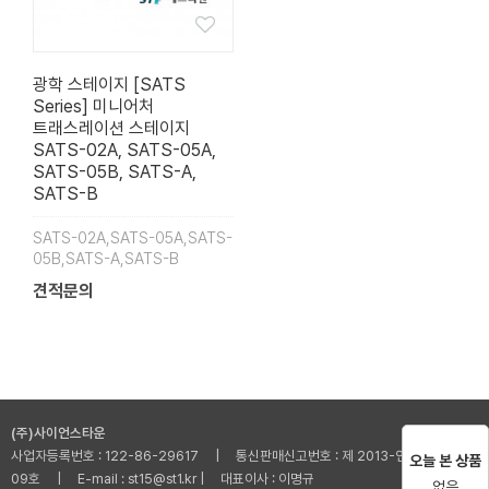
광학 스테이지 [SATS
Series] 미니어처
트래스레이션 스테이지
SATS-02A, SATS-05A,
SATS-05B, SATS-A,
SATS-B
SATS-02A,SATS-05A,SATS-
05B,SATS-A,SATS-B
견적문의
(주)사이언스타운
사업자등록번호 : 122-86-29617 | 통신판매신고번호 : 제 2013-인천부평-001
오늘 본 상품
09호 | E-mail : st15@st1.kr | 대표이사 : 이명규
없음